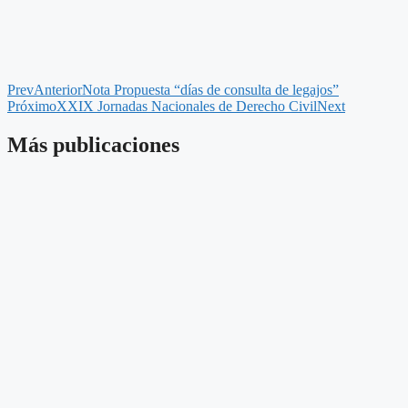
Prev
Anterior
Nota Propuesta “días de consulta de legajos”
Próximo
XXIX Jornadas Nacionales de Derecho Civil
Next
Más publicaciones